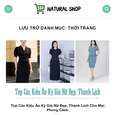
Chuyển
đến
nội
dung
LƯU TRỮ DANH MỤC:
THỜI TRANG
Top Các Kiểu Áo Ký Giả Nữ Đẹp, Thanh Lịch Cho Mọi
Phong Cách