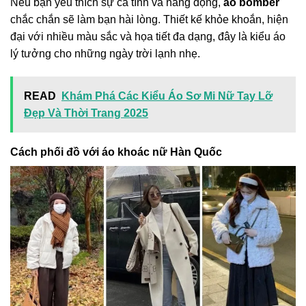
Nếu bạn yêu thích sự cá tính và năng động,
áo bomber
chắc chắn sẽ làm bạn hài lòng. Thiết kế khỏe khoắn, hiện
đại với nhiều màu sắc và họa tiết đa dạng, đây là kiểu áo
lý tưởng cho những ngày trời lạnh nhẹ.
READ
Khám Phá Các Kiểu Áo Sơ Mi Nữ Tay Lỡ
Đẹp Và Thời Trang 2025
Cách phối đồ với áo khoác nữ Hàn Quốc