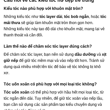
Câu hỏi về các kiểu tóc nữ đẹp trẻ trung
Kiểu tóc nào phù hợp với khuôn mặt tròn?
Những kiểu tóc như
tóc layer dài
,
tóc bob ngắn
, hoặc
tóc
mái thưa
sẽ giúp làm khuôn mặt tròn thon gọn hơn.
Những kiểu tóc này tạo độ dài cho khuôn mặt, mang lại vẻ
thanh thoát và cân đối.
Làm thế nào để chăm sóc tóc layer đúng cách?
Để chăm sóc tóc layer, bạn nên sử dụng
dầu dưỡng
và
xịt
giữ nếp
để giữ tóc mềm mại và vào nếp tốt hơn. Tránh sử
dụng quá nhiều nhiệt lên tóc để bảo vệ tóc không bị khô
xơ.
Tóc uốn xoăn có phù hợp với mọi loại tóc không?
Tóc uốn xoăn
có thể phù hợp với hầu hết mọi loại tóc, từ
tóc ngắn đến dài. Tuy nhiên, để giữ tóc xoăn vào nếp lâu,
bạn cần sử dụng các sản phẩm tạo kiểu chuyên dụng và