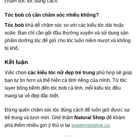
chăm sóc tóc đúng cách.
Tóc bob có cần chăm sóc nhiều không?
Tóc bob
khá dễ chăm sóc so với các kiểu tóc dài hoặc
xoăn. Bạn chỉ cần gội đầu thường xuyên và sử dụng sản
phẩm dưỡng tóc để giữ cho tóc luôn mềm mượt và không
bị khô.
Kết luận
Việc chọn
các kiểu tóc nữ đẹp trẻ trung
phù hợp sẽ giúp
bạn tự tin hơn và thể hiện cá tính riêng của mình. Từ tóc
layer bồng bềnh đến tóc bob cá tính, mỗi kiểu tóc đều
mang lại vẻ đẹp đặc biệt.
Đừng quên chăm sóc tóc đúng cách để luôn giữ được sự
trẻ trung và tươi mới. Ghé thăm
Natural Shop
để khám
phá thêm nhiều gợi ý thú vị tại
supercrosslive.co
.