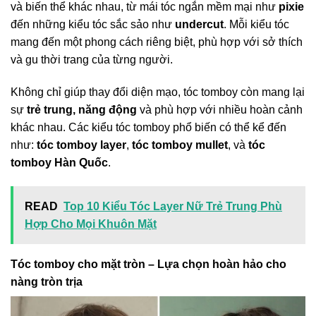
và biến thể khác nhau, từ mái tóc ngắn mềm mại như
pixie
đến những kiểu tóc sắc sảo như
undercut
. Mỗi kiểu tóc
mang đến một phong cách riêng biệt, phù hợp với sở thích
và gu thời trang của từng người.
Không chỉ giúp thay đổi diện mạo, tóc tomboy còn mang lại
sự
trẻ trung, năng động
và phù hợp với nhiều hoàn cảnh
khác nhau. Các kiểu tóc tomboy phổ biến có thể kể đến
như:
tóc tomboy layer
,
tóc tomboy mullet
, và
tóc
tomboy Hàn Quốc
.
READ
Top 10 Kiểu Tóc Layer Nữ Trẻ Trung Phù
Hợp Cho Mọi Khuôn Mặt
Tóc tomboy cho mặt tròn – Lựa chọn hoàn hảo cho
nàng tròn trịa