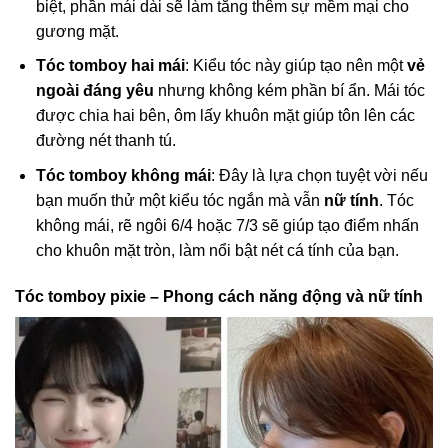
biệt, phần mái dài sẽ làm tăng thêm sự mềm mại cho
gương mặt.
Tóc tomboy hai mái
: Kiểu tóc này giúp tạo nên một
vẻ
ngoài đáng yêu
nhưng không kém phần bí ẩn. Mái tóc
được chia hai bên, ôm lấy khuôn mặt giúp tôn lên các
đường nét thanh tú.
Tóc tomboy không mái
: Đây là lựa chọn tuyệt vời nếu
bạn muốn thử một kiểu tóc ngắn mà vẫn
nữ tính
. Tóc
không mái, rẽ ngôi 6/4 hoặc 7/3 sẽ giúp tạo điểm nhấn
cho khuôn mặt tròn, làm nổi bật nét cá tính của bạn.
Tóc tomboy pixie – Phong cách năng động và nữ tính