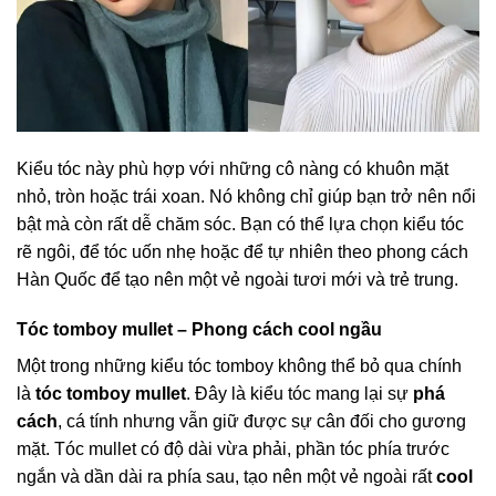
Kiểu tóc này phù hợp với những cô nàng có khuôn mặt
nhỏ, tròn hoặc trái xoan. Nó không chỉ giúp bạn trở nên nổi
bật mà còn rất dễ chăm sóc. Bạn có thể lựa chọn kiểu tóc
rẽ ngôi, để tóc uốn nhẹ hoặc để tự nhiên theo phong cách
Hàn Quốc để tạo nên một vẻ ngoài tươi mới và trẻ trung.
Tóc tomboy mullet – Phong cách cool ngầu
Một trong những kiểu tóc tomboy không thể bỏ qua chính
là
tóc tomboy mullet
. Đây là kiểu tóc mang lại sự
phá
cách
, cá tính nhưng vẫn giữ được sự cân đối cho gương
mặt. Tóc mullet có độ dài vừa phải, phần tóc phía trước
ngắn và dần dài ra phía sau, tạo nên một vẻ ngoài rất
cool