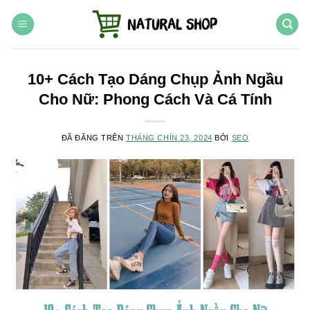
Chuyển
đến
nội
dung
10+ Cách Tạo Dáng Chụp Ảnh Ngầu
Cho Nữ: Phong Cách Và Cá Tính
ĐÃ ĐĂNG TRÊN
THÁNG CHÍN 23, 2024
BỞI
SEO