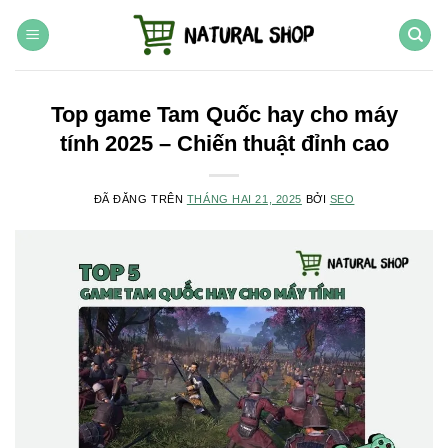
Chuyển
đến
nội
dung
Top game Tam Quốc hay cho máy
tính 2025 – Chiến thuật đỉnh cao
ĐÃ ĐĂNG TRÊN
THÁNG HAI 21, 2025
BỞI
SEO