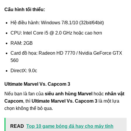
Cấu hình tối thiểu:
Hệ điều hành: Windows 7/8.1/10 (32bit/64bit)
CPU: Intel Core i5 @ 2.0 GHz hoặc cao hơn
RAM: 2GB
Card đồ họa: Radeon HD 7770 / Nvidia GeForce GTX
560
DirectX: 9.0c
Ultimate Marvel Vs. Capcom 3
Nếu bạn là fan của
siêu anh hùng Marvel
hoặc
nhân vật
Capcom
, thì
Ultimate Marvel Vs. Capcom 3
là một lựa
chọn không thể bỏ qua.
READ
Top 10 game bóng đá hay cho máy tính