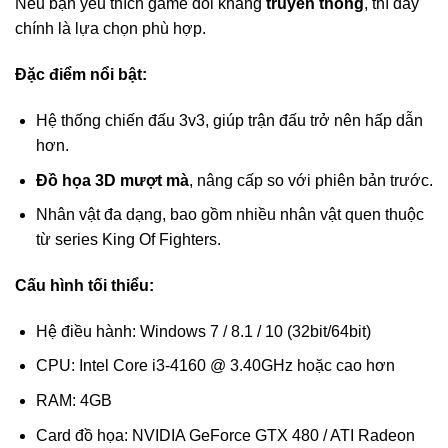
Nếu bạn yêu thích game đối kháng
truyền thống
, thì đây
chính là lựa chọn phù hợp.
Đặc điểm nổi bật:
Hệ thống chiến đấu 3v3, giúp trận đấu trở nên hấp dẫn
hơn.
Đồ họa 3D mượt mà
, nâng cấp so với phiên bản trước.
Nhân vật đa dạng, bao gồm nhiều nhân vật quen thuộc
từ series King Of Fighters.
Cấu hình tối thiểu:
Hệ điều hành: Windows 7 / 8.1 / 10 (32bit/64bit)
CPU: Intel Core i3-4160 @ 3.40GHz hoặc cao hơn
RAM: 4GB
Card đồ họa: NVIDIA GeForce GTX 480 / ATI Radeon