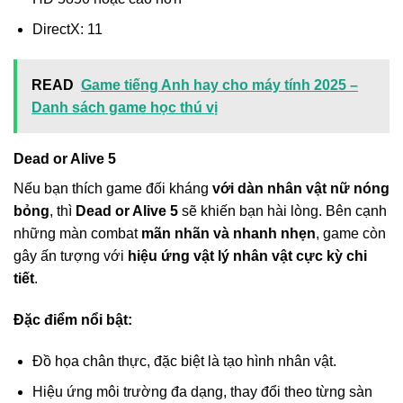
DirectX: 11
READ
Game tiếng Anh hay cho máy tính 2025 –
Danh sách game học thú vị
Dead or Alive 5
Nếu bạn thích game đối kháng
với dàn nhân vật nữ nóng
bỏng
, thì
Dead or Alive 5
sẽ khiến bạn hài lòng. Bên cạnh
những màn combat
mãn nhãn và nhanh nhẹn
, game còn
gây ấn tượng với
hiệu ứng vật lý nhân vật cực kỳ chi
tiết
.
Đặc điểm nổi bật:
Đồ họa chân thực, đặc biệt là tạo hình nhân vật.
Hiệu ứng môi trường đa dạng, thay đổi theo từng sàn