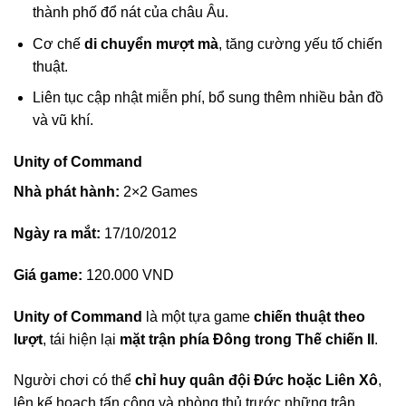
thành phố đổ nát của châu Âu.
Cơ chế
di chuyển mượt mà
, tăng cường yếu tố chiến
thuật.
Liên tục cập nhật miễn phí, bổ sung thêm nhiều bản đồ
và vũ khí.
Unity of Command
Nhà phát hành:
2×2 Games
Ngày ra mắt:
17/10/2012
Giá game:
120.000 VND
Unity of Command
là một tựa game
chiến thuật theo
lượt
, tái hiện lại
mặt trận phía Đông trong Thế chiến II
.
Người chơi có thể
chỉ huy quân đội Đức hoặc Liên Xô
,
lên kế hoạch tấn công và phòng thủ trước những trận