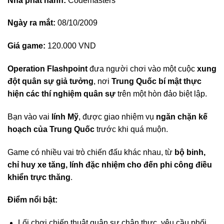
Nhà phát hành:
Codemasters
Ngày ra mắt:
08/10/2009
Giá game:
120.000 VND
Operation Flashpoint
đưa người chơi vào một cuộc
xung
đột quân sự giả tưởng
, nơi
Trung Quốc bí mật thực
hiện các thí nghiệm quân sự
trên một hòn đảo biệt lập.
Bạn vào vai
lính Mỹ
, được giao nhiệm vụ
ngăn chặn kế
hoạch của Trung Quốc
trước khi quá muộn.
Game có nhiều vai trò chiến đấu khác nhau, từ
bộ binh,
chỉ huy xe tăng, lính đặc nhiệm cho đến phi công điều
khiển trực thăng
.
Điểm nổi bật:
Lối chơi chiến thuật quân sự chân thực, yêu cầu phối