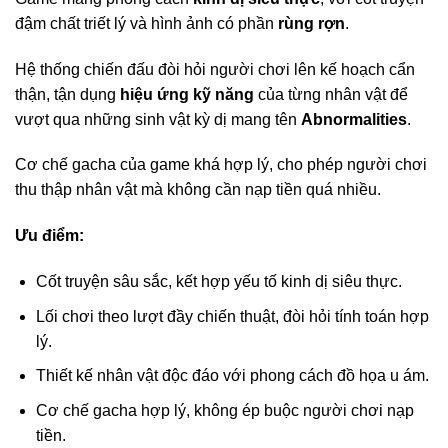
đậm chất triết lý và hình ảnh có phần
rùng rợn
.
Hệ thống chiến đấu đòi hỏi người chơi lên kế hoạch cẩn
thận, tận dụng
hiệu ứng kỹ năng
của từng nhân vật để
vượt qua những sinh vật kỳ dị mang tên
Abnormalities
.
Cơ chế gacha của game khá hợp lý, cho phép người chơi
thu thập nhân vật mà không cần nạp tiền quá nhiều.
Ưu điểm:
Cốt truyện sâu sắc, kết hợp yếu tố kinh dị siêu thực.
Lối chơi theo lượt đầy chiến thuật, đòi hỏi tính toán hợp
lý.
Thiết kế nhân vật độc đáo với phong cách đồ họa u ám.
Cơ chế gacha hợp lý, không ép buộc người chơi nạp
tiền.