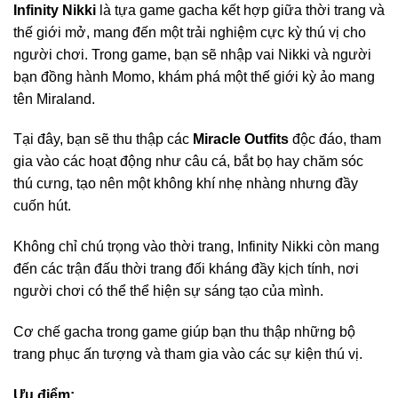
Infinity Nikki
là tựa game gacha kết hợp giữa thời trang và
thế giới mở, mang đến một trải nghiệm cực kỳ thú vị cho
người chơi. Trong game, bạn sẽ nhập vai Nikki và người
bạn đồng hành Momo, khám phá một thế giới kỳ ảo mang
tên Miraland.
Tại đây, bạn sẽ thu thập các
Miracle Outfits
độc đáo, tham
gia vào các hoạt động như câu cá, bắt bọ hay chăm sóc
thú cưng, tạo nên một không khí nhẹ nhàng nhưng đầy
cuốn hút.
Không chỉ chú trọng vào thời trang, Infinity Nikki còn mang
đến các trận đấu thời trang đối kháng đầy kịch tính, nơi
người chơi có thể thể hiện sự sáng tạo của mình.
Cơ chế gacha trong game giúp bạn thu thập những bộ
trang phục ấn tượng và tham gia vào các sự kiện thú vị.
Ưu điểm: