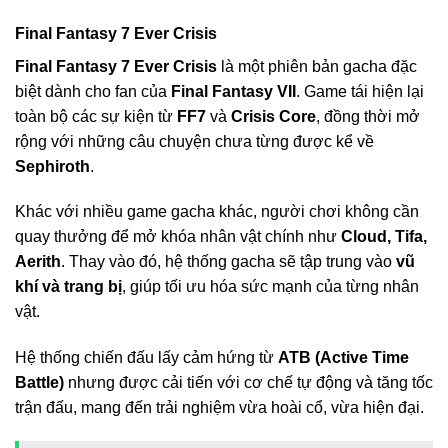
Final Fantasy 7 Ever Crisis
Final Fantasy 7 Ever Crisis
là một phiên bản gacha đặc
biệt dành cho fan của
Final Fantasy VII
. Game tái hiện lại
toàn bộ các sự kiện từ
FF7
và
Crisis Core
, đồng thời mở
rộng với những câu chuyện chưa từng được kể về
Sephiroth
.
Khác với nhiều game gacha khác, người chơi không cần
quay thưởng để mở khóa nhân vật chính như
Cloud, Tifa,
Aerith
. Thay vào đó, hệ thống gacha sẽ tập trung vào
vũ
khí và trang bị
, giúp tối ưu hóa sức mạnh của từng nhân
vật.
Hệ thống chiến đấu lấy cảm hứng từ
ATB (Active Time
Battle)
nhưng được cải tiến với cơ chế tự động và tăng tốc
trận đấu, mang đến trải nghiệm vừa hoài cổ, vừa hiện đại.