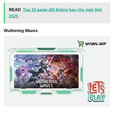
READ
Top 10 game đối kháng hay cho máy tính
2025
Wuthering Waves