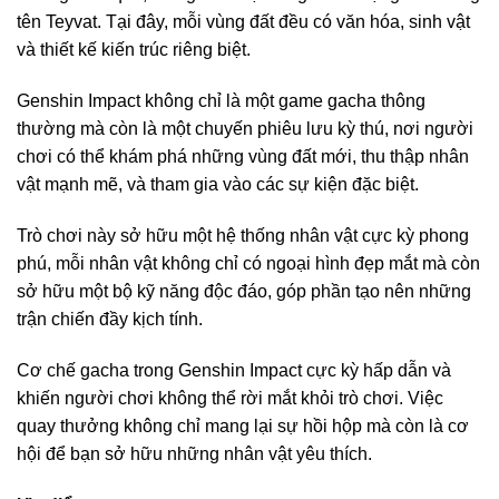
tên Teyvat. Tại đây, mỗi vùng đất đều có văn hóa, sinh vật
và thiết kế kiến trúc riêng biệt.
Genshin Impact không chỉ là một game gacha thông
thường mà còn là một chuyến phiêu lưu kỳ thú, nơi người
chơi có thể khám phá những vùng đất mới, thu thập nhân
vật mạnh mẽ, và tham gia vào các sự kiện đặc biệt.
Trò chơi này sở hữu một hệ thống nhân vật cực kỳ phong
phú, mỗi nhân vật không chỉ có ngoại hình đẹp mắt mà còn
sở hữu một bộ kỹ năng độc đáo, góp phần tạo nên những
trận chiến đầy kịch tính.
Cơ chế gacha trong Genshin Impact cực kỳ hấp dẫn và
khiến người chơi không thể rời mắt khỏi trò chơi. Việc
quay thưởng không chỉ mang lại sự hồi hộp mà còn là cơ
hội để bạn sở hữu những nhân vật yêu thích.