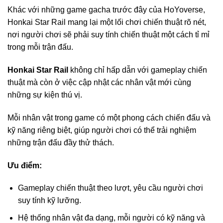
Khác với những game gacha trước đây của HoYoverse,
Honkai Star Rail mang lại một lối chơi chiến thuật rõ nét,
nơi người chơi sẽ phải suy tính chiến thuật một cách tỉ mỉ
trong mỗi trận đấu.
Honkai Star Rail
không chỉ hấp dẫn với gameplay chiến
thuật mà còn ở việc cập nhật các nhân vật mới cùng
những sự kiện thú vị.
Mỗi nhân vật trong game có một phong cách chiến đấu và
kỹ năng riêng biệt, giúp người chơi có thể trải nghiệm
những trận đấu đầy thử thách.
Ưu điểm:
Gameplay chiến thuật theo lượt, yêu cầu người chơi
suy tính kỹ lưỡng.
Hệ thống nhân vật đa dạng, mỗi người có kỹ năng và