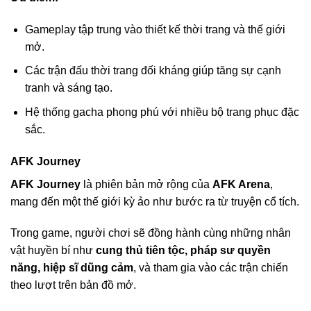
Gameplay tập trung vào thiết kế thời trang và thế giới
mở.
Các trận đấu thời trang đối kháng giúp tăng sự cạnh
tranh và sáng tạo.
Hệ thống gacha phong phú với nhiều bộ trang phục đặc
sắc.
AFK Journey
AFK Journey
là phiên bản mở rộng của
AFK Arena
,
mang đến một thế giới kỳ ảo như bước ra từ truyện cổ tích.
Trong game, người chơi sẽ đồng hành cùng những nhân
vật huyền bí như
cung thủ tiên tộc, pháp sư quyền
năng, hiệp sĩ dũng cảm
, và tham gia vào các trận chiến
theo lượt trên bản đồ mở.