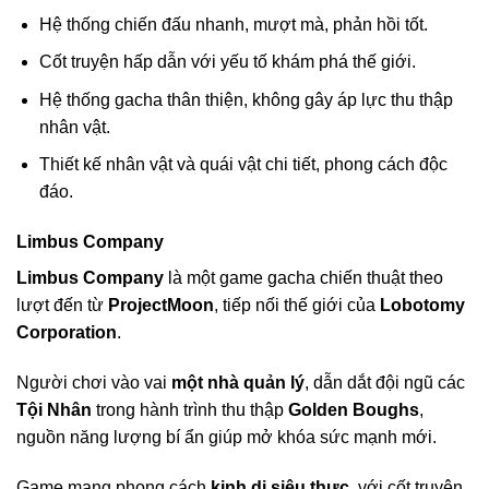
Hệ thống chiến đấu nhanh, mượt mà, phản hồi tốt.
Cốt truyện hấp dẫn với yếu tố khám phá thế giới.
Hệ thống gacha thân thiện, không gây áp lực thu thập
nhân vật.
Thiết kế nhân vật và quái vật chi tiết, phong cách độc
đáo.
Limbus Company
Limbus Company
là một game gacha chiến thuật theo
lượt đến từ
ProjectMoon
, tiếp nối thế giới của
Lobotomy
Corporation
.
Người chơi vào vai
một nhà quản lý
, dẫn dắt đội ngũ các
Tội Nhân
trong hành trình thu thập
Golden Boughs
,
nguồn năng lượng bí ẩn giúp mở khóa sức mạnh mới.
Game mang phong cách
kinh dị siêu thực
, với cốt truyện