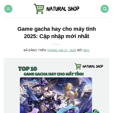
Chuyển
đến
nội
dung
Game gacha hay cho máy tính
2025: Cập nhập mới nhất
ĐÃ ĐĂNG TRÊN
THÁNG HAI 21, 2025
BỞI
SEO