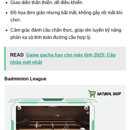
Giao diện thân thiện, dễ điều khiển.
Đồ họa đơn giản nhưng bắt mắt, không gây rối mắt khi
chơi.
Cảm giác đánh cầu chân thực, giúp rèn luyện kỹ năng
phản xạ và tính toán đường cầu hợp lý.
READ
Game gacha hay cho máy tính 2025: Cập
nhập mới nhất
Badminton League