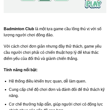
Badminton Club
là một tựa game cầu lông thú vị với số
lượng người chơi đông đảo.
Với cách chơi đơn giản nhưng đầy thử thách, game yêu
cầu người chơi phải có chiến thuật hợp lý để khai thác
điểm yếu của đối thủ và giành chiến thắng.
Tính năng nổi bật:
Hệ thống điều khiển trực quan, dễ làm quen.
Cung cấp chế độ chơi đơn và đánh đôi để thử thách kỹ
năng.
Cơ chế thưởng hấp dẫn, giúp người chơi có động lực