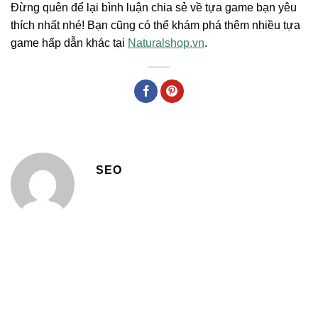
Đừng quên để lại bình luận chia sẻ về tựa game bạn yêu
thích nhất nhé! Bạn cũng có thể khám phá thêm nhiều tựa
game hấp dẫn khác tại
Naturalshop.vn
.
SEO