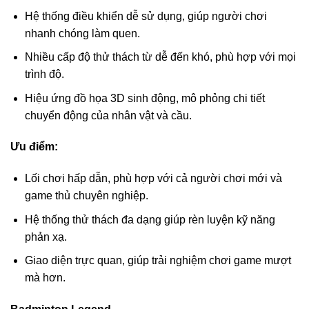
Hệ thống điều khiển dễ sử dụng, giúp người chơi
nhanh chóng làm quen.
Nhiều cấp độ thử thách từ dễ đến khó, phù hợp với mọi
trình độ.
Hiệu ứng đồ họa 3D sinh động, mô phỏng chi tiết
chuyển động của nhân vật và cầu.
Ưu điểm:
Lối chơi hấp dẫn, phù hợp với cả người chơi mới và
game thủ chuyên nghiệp.
Hệ thống thử thách đa dạng giúp rèn luyện kỹ năng
phản xạ.
Giao diện trực quan, giúp trải nghiệm chơi game mượt
mà hơn.