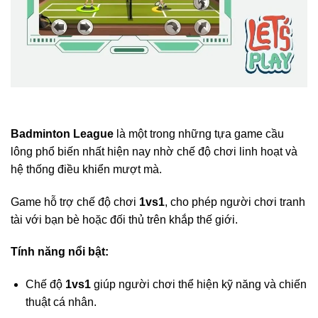
Badminton League
là một trong những tựa game cầu
lông phổ biến nhất hiện nay nhờ chế độ chơi linh hoạt và
hệ thống điều khiển mượt mà.
Game hỗ trợ chế độ chơi
1vs1
, cho phép người chơi tranh
tài với bạn bè hoặc đối thủ trên khắp thế giới.
Tính năng nổi bật:
Chế độ
1vs1
giúp người chơi thể hiện kỹ năng và chiến
thuật cá nhân.