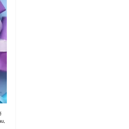
ể
au,