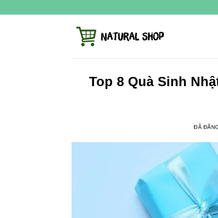
Chuyển
đến
nội
dung
Top 8 Quà Sinh Nhậ
ĐÃ ĐĂN