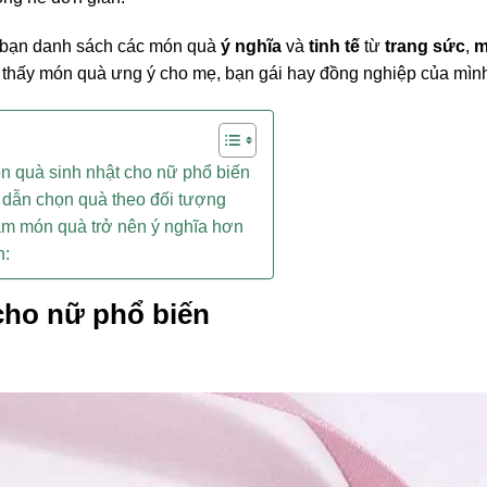
i bạn danh sách các món quà
ý nghĩa
và
tinh tế
từ
trang sức
,
m
m thấy món quà ưng ý cho mẹ, bạn gái hay đồng nghiệp của mìn
 quà sinh nhật cho nữ phổ biến
dẫn chọn quà theo đối tượng
m món quà trở nên ý nghĩa hơn
n:
cho nữ phổ biến