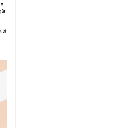
ền
,
 gắn
trị