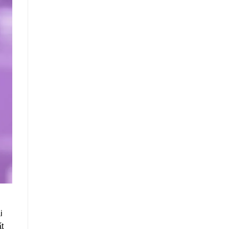
h
i
t