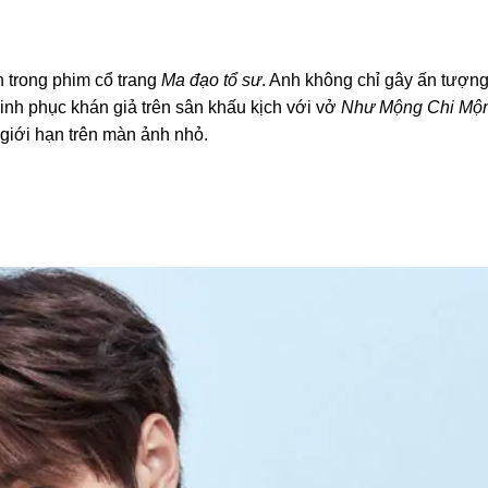
 trong phim cổ trang
Ma đạo tổ sư
. Anh không chỉ gây ấn tượn
inh phục khán giả trên sân khấu kịch với vở
Như Mộng Chi Mộ
giới hạn trên màn ảnh nhỏ.
.