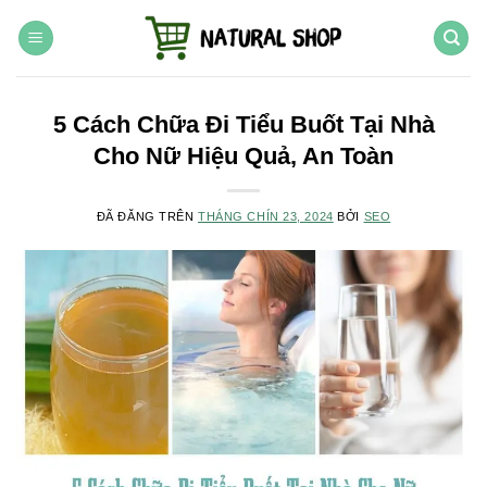
Chuyển
đến
nội
dung
5 Cách Chữa Đi Tiểu Buốt Tại Nhà
Cho Nữ Hiệu Quả, An Toàn
ĐÃ ĐĂNG TRÊN
THÁNG CHÍN 23, 2024
BỞI
SEO