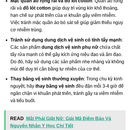
Mặc quần áo rộng rãi và đồ lót cotton
: Quần áo rộng
rãi và
đồ lót cotton
giúp duy trì vùng kín khô thoáng,
hạn chế sự phát triển của vi khuẩn gây viêm nhiễm.
Việc tránh mặc quần áo bó sát sẽ giúp giảm thiểu nguy
cơ nhiễm trùng.
Tránh sử dụng dung dịch vệ sinh có tính tẩy mạnh
:
Các sản phẩm
dung dịch vệ sinh phụ nữ
chứa chất
tẩy rửa mạnh có thể gây kích ứng niệu đạo và âm đạo.
Do đó, hãy sử dụng các sản phẩm nhẹ nhàng và không
mùi để duy trì cân bằng tự nhiên của cơ thể.
Thay băng vệ sinh thường xuyên
: Trong chu kỳ kinh
nguyệt, hãy
thay băng vệ sinh
đều đặn mỗi 3-4 giờ để
ngăn chặn vi khuẩn phát triển, tránh gây ra viêm nhiễm
và tiểu buốt.
READ
Mắt Phải Giật Nữ: Giải Mã Điềm Báo Và
Nguyên Nhân Y Học Chi Tiết